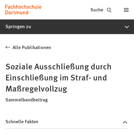
Fachhochschule
Inhalt anspringen
Suche
Dortmund
Springen zu
-
Studium,
Alle Publikationen
Studiengänge,
Bewerbung
Soziale Ausschließung durch
Einschließung im Straf- und
Maßregelvollzug
Sammelbandbeitrag
Schnelle Fakten