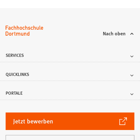
T
a
b
)
Nach oben
SERVICES
QUICKLINKS
PORTALE
(Öffnet
Jetzt bewerben
in
einem