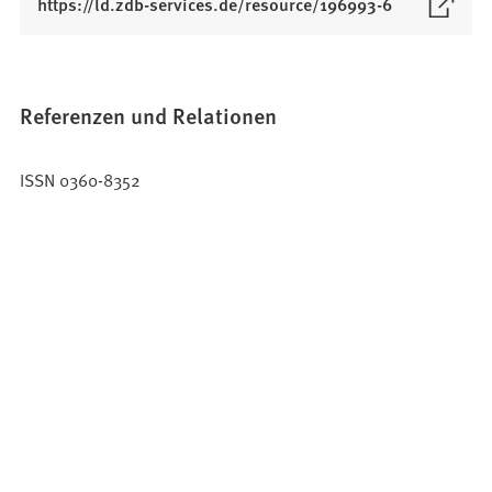
(
https://ld.zdb-services.de/resource/196993-6
Ö
f
f
n
Referenzen und Relationen
e
t
ISSN 0360-8352
i
n
e
i
n
e
m
n
e
u
e
n