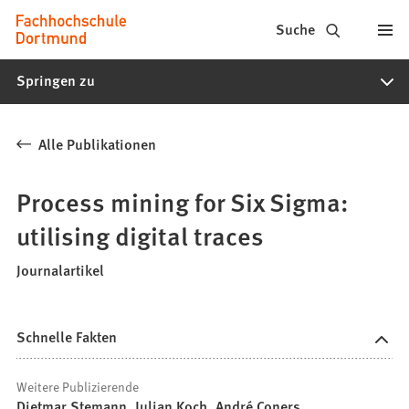
Fachhochschule
Inhalt anspringen
Suche
Dortmund
Springen zu
-
Studium,
Alle Publikationen
Studiengänge,
Bewerbung
Process mining for Six Sigma:
utilising digital traces
Journalartikel
Schnelle Fakten
Weitere Publizierende
Dietmar Stemann, Julian Koch, André Coners