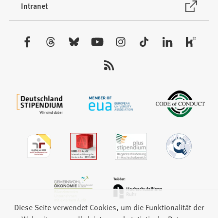
neuen
(Öffnet
Intranet
in
Tab)
einem
neuen
Besuchen
Tab)
Sie
uns
auf:
Diese Seite verwendet Cookies, um die Funktionalität der