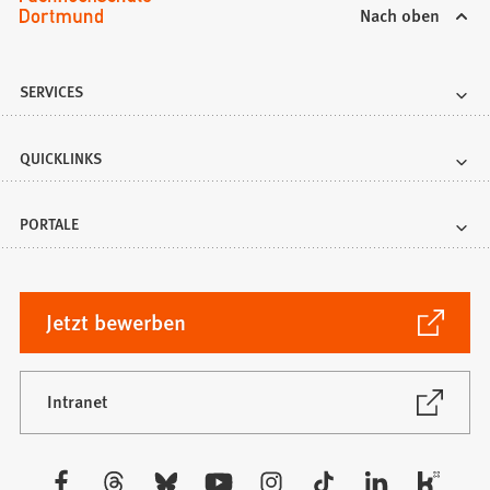
Nach oben
SERVICES
QUICKLINKS
PORTALE
(Öffnet
Jetzt bewerben
in
einem
neuen
(Öffnet
Intranet
in
Tab)
einem
neuen
Besuchen
Tab)