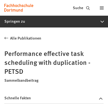
Fachhochschule
Inhalt anspringen
Suche
Dortmund
Springen zu
-
Studium,
Alle Publikationen
Studiengänge,
Bewerbung
Performance effective task
scheduling with duplication -
PETSD
Sammelbandbeitrag
Schnelle Fakten