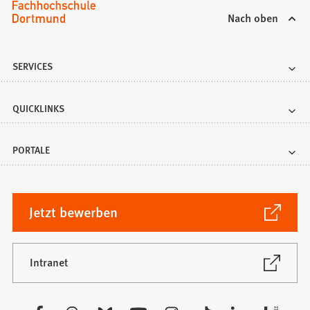
Nach oben
SERVICES
QUICKLINKS
PORTALE
(Öffnet
Jetzt bewerben
in
einem
neuen
(Öffnet
Intranet
in
Tab)
einem
neuen
Besuchen