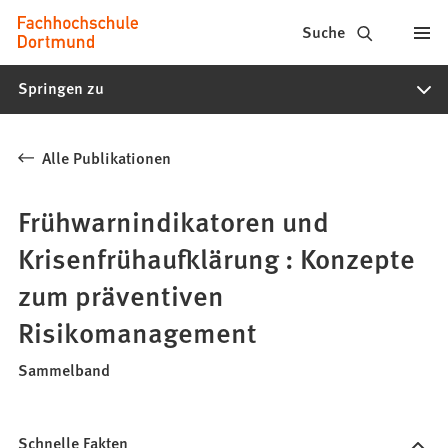
Fachhochschule
Inhalt anspringen
Suche
Dortmund
Springen zu
-
Studium,
Alle Publikationen
Studiengänge,
Bewerbung
Frühwarnindikatoren und
Krisenfrühaufklärung : Konzepte
zum präventiven
Risikomanagement
Sammelband
Schnelle Fakten