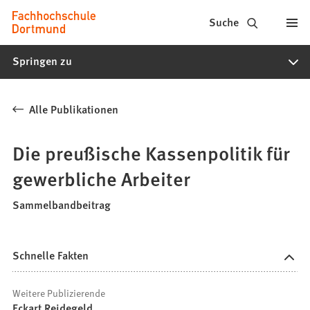
Fachhochschule
Inhalt anspringen
Suche
Dortmund
Springen zu
-
Studium,
Alle Publikationen
Studiengänge,
Bewerbung
Die preußische Kassenpolitik für
gewerbliche Arbeiter
Sammelbandbeitrag
Schnelle Fakten
Weitere Publizierende
Eckart Reidegeld