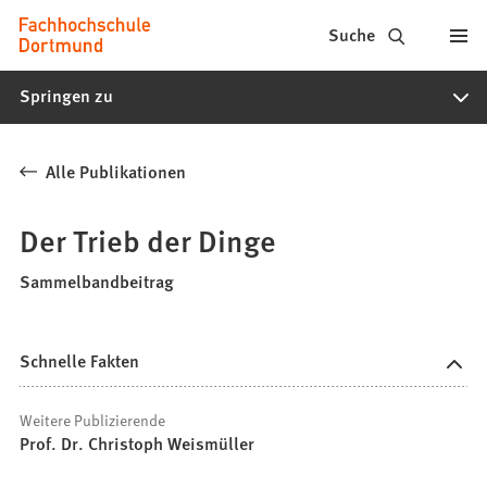
Fachhochschule
Inhalt anspringen
Suche
Dortmund
Springen zu
-
Studium,
Alle Publikationen
Studiengänge,
Bewerbung
Der Trieb der Dinge
Sammelbandbeitrag
Schnelle Fakten
Weitere Publizierende
Prof. Dr. Christoph Weismüller