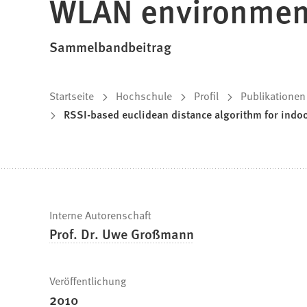
WLAN environment
Sammelbandbeitrag
Sie
Startseite
Hochschule
Profil
Publikationen
RSSI-based euclidean distance algorithm for indo
befinden
sich
hier:
Schnelle
Interne Autorenschaft
Prof. Dr. Uwe Großmann
Fakten
Veröffentlichung
2010