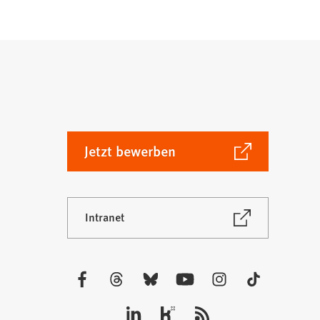
(Öffnet
Jetzt bewerben
in
einem
neuen
(Öffnet
Intranet
Tab)
in
einem
neuen
Tab)