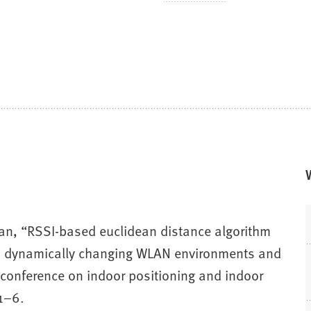
n, “RSSI-based euclidean distance algorithm
 in dynamically changing WLAN environments and
l conference on indoor positioning and indoor
 1–6.