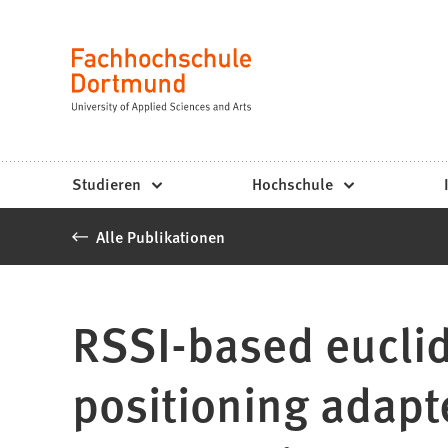
Fachhochschule
Inhalt anspringen
Dortmund
Sprache
-
Studium,
Studiengänge,
Studieren
Hochschule
Bewerbung
Alle Publikationen
RSSI-based euclid
positioning adapt