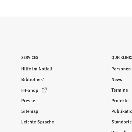
SERVICES
QUICKLINK
Hilfe im Notfall
Personen
Bibliothek⁺
News
(
Termine
FH-Shop
Ö
Presse
Projekte
f
f
Sitemap
Publikati
Besuchen
n
Sie
Leichte Sprache
Standorte
e
uns