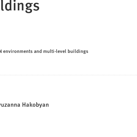
ldings
N environments and multi-level buildings
yuzanna Hakobyan