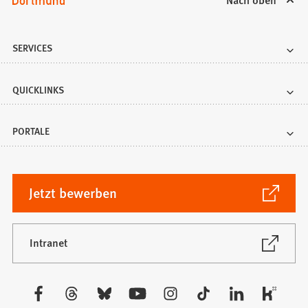
SERVICES
QUICKLINKS
PORTALE
(Öffnet
Jetzt bewerben
in
einem
neuen
(Öffnet
Intranet
in
Tab)
einem
neuen
Besuchen
Tab)
Sie