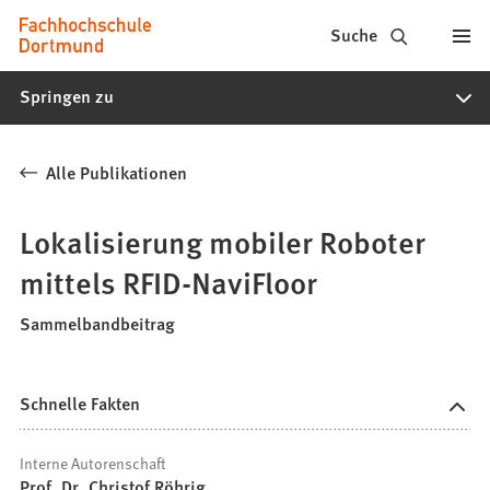
Fachhochschule
Inhalt anspringen
Suche
Dortmund
Springen zu
-
Studium,
Alle Publikationen
Studiengänge,
Bewerbung
Lokalisierung mobiler Roboter
mittels RFID-NaviFloor
Sammelbandbeitrag
Schnelle Fakten
Interne Autorenschaft
Prof. Dr. Christof Röhrig