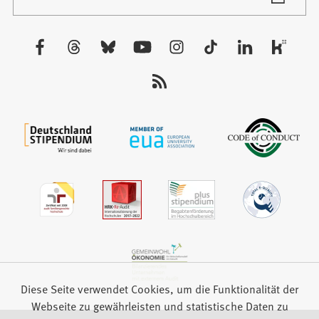
in
Tab)
einem
neuen
Besuchen
Tab)
Sie
uns
auf:
Diese Seite verwendet Cookies, um die Funktionalität der
Webseite zu gewährleisten und statistische Daten zu