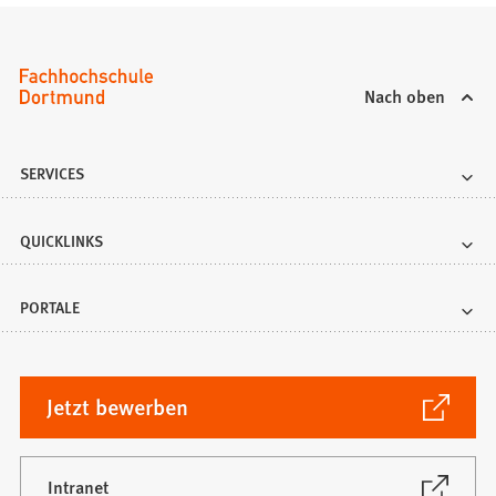
Nach oben
SERVICES
QUICKLINKS
PORTALE
(Öffnet
Jetzt bewerben
in
einem
neuen
(Öffnet
Intranet