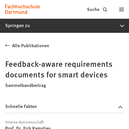
Fachhochschule
Inhalt anspringen
Suche
Dortmund
Springen zu
-
Studium,
Alle Publikationen
Studiengänge,
Bewerbung
Feedback-aware requirements
documents for smart devices
Sammelbandbeitrag
Schnelle Fakten
Interne Autorenschaft
Prof. Dr. Erik Kamsties