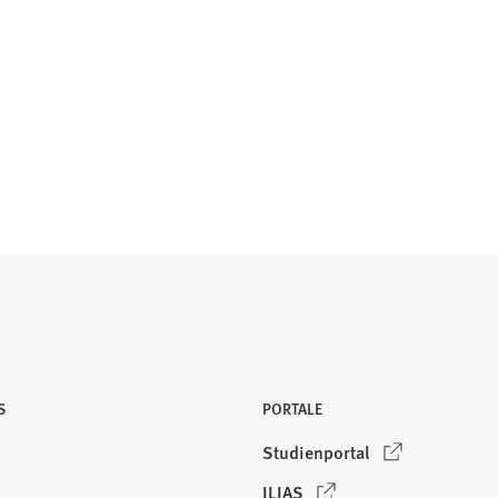
S
PORTALE
(
Studienportal
Ö
(
ILIAS