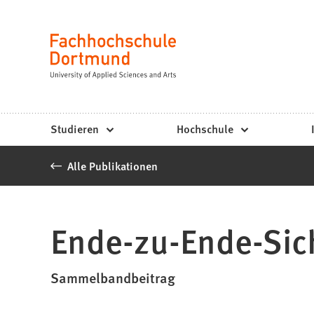
Fachhochschule
Inhalt anspringen
Dortmund
Sprache
-
Studium,
Studiengänge,
Studieren
Hochschule
Bewerbung
Alle Publikationen
Ende-zu-Ende-Sich
Sammelbandbeitrag