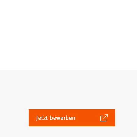
(Öffnet
Jetzt bewerben
in
einem