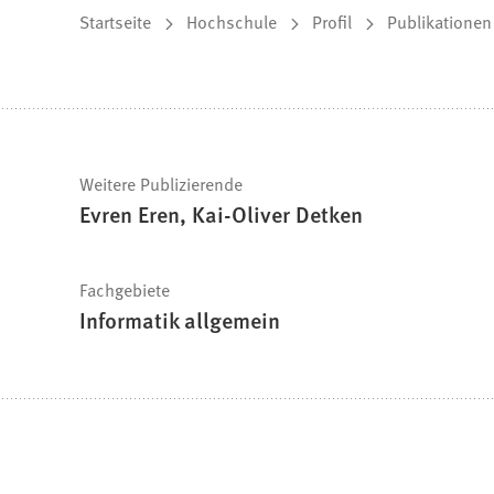
Sie
Startseite
Hochschule
Profil
Publikationen
befinden
sich
hier:
Schnelle
Weitere Publizierende
Evren Eren, Kai-Oliver Detken
Fakten
Fachgebiete
Informatik allgemein