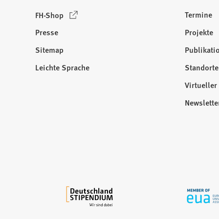
(
Termine
FH-Shop
Ö
Presse
Projekte
f
f
Sitemap
Publikati
Besuchen
n
Sie
Leichte Sprache
Standorte
e
uns
t
Virtuelle
auf:
i
Newslette
n
e
i
n
e
m
n
e
u
e