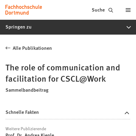
Fachhochschule
Inhalt anspringen
Suche
Dortmund
Springen zu
-
Studium,
Alle Publikationen
Studiengänge,
Bewerbung
The role of communication and
facilitation for CSCL@Work
Sammelbandbeitrag
Schnelle Fakten
Weitere Publizierende
Prof. Dr. Andrea Kienle