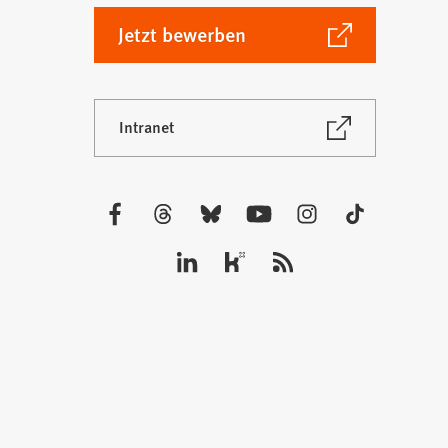
(Öffnet
Jetzt bewerben
in
einem
neuen
(Öffnet
Intranet
Tab)
in
einem
neuen
Tab)