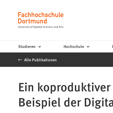
Fachhochschule
Inhalt anspringen
Dortmund
Sprache
-
Studium,
Studiengänge,
Studieren
Hochschule
Bewerbung
Alle Publikationen
Ein koproduktive
Beispiel der Digit