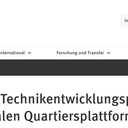
I
International
Forschung und Transfer
r Technikentwicklung
alen Quartiersplattfo