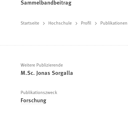
Sammelbandbeitrag
Sie
Startseite
Hochschule
Profil
Publikationen
befinden
sich
hier:
Schnelle
Weitere Publizierende
M.Sc. Jonas Sorgalla
Fakten
Publikationszweck
Forschung