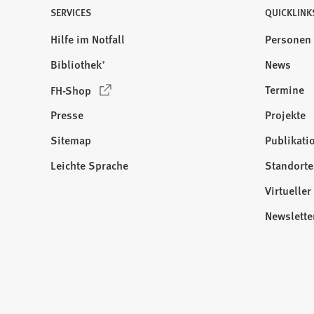
SERVICES
QUICKLINK
Hilfe im Notfall
Personen
Bibliothek⁺
News
(
Termine
FH-Shop
Ö
Presse
Projekte
f
f
Sitemap
Publikati
Besuchen
n
Sie
Leichte Sprache
Standorte
e
uns
t
Virtuelle
auf:
i
Newslette
n
e
i
n
e
m