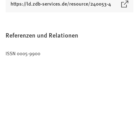
(
https://ld.zdb-services.de/resource/240053-4
Ö
f
f
n
Referenzen und Relationen
e
t
ISSN 0005-9900
i
n
e
i
n
e
m
n
e
u
e
n