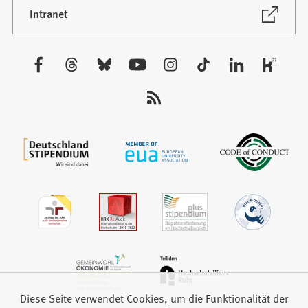
neuen
(Öffnet
Intranet
in
Tab)
einem
neuen
Besuchen
Tab)
Sie
uns
auf:
Diese Seite verwendet Cookies, um die Funktionalität der