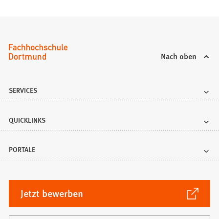
T
a
b
)
Nach oben
SERVICES
QUICKLINKS
PORTALE
(Öffnet
Jetzt bewerben
in
einem