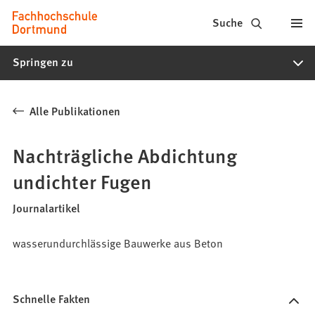
Fachhochschule
Inhalt anspringen
Suche
Dortmund
Springen zu
-
Studium,
Alle Publikationen
Studiengänge,
Bewerbung
Nachträgliche Abdichtung
undichter Fugen
Journalartikel
wasserundurchlässige Bauwerke aus Beton
Schnelle Fakten