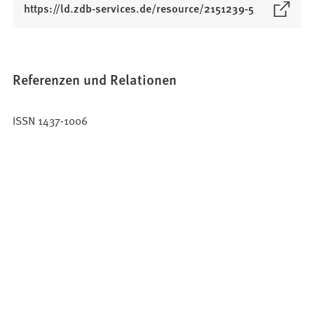
(
https://ld.zdb-services.de/resource/2151239-5
Ö
f
f
n
Referenzen und Relationen
e
t
ISSN 1437-1006
i
n
e
i
n
e
m
n
e
u
e
n