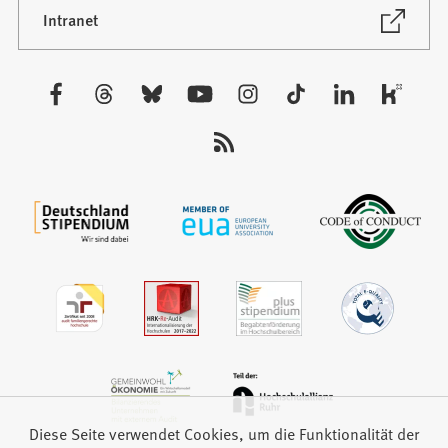
neuen
(Öffnet
Intranet
in
Tab)
einem
neuen
Besuchen
Tab)
Sie
uns
auf:
Diese Seite verwendet Cookies, um die Funktionalität der