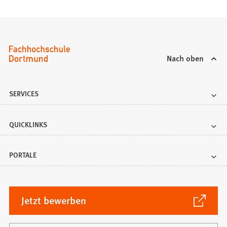
T
a
b
)
Nach oben
SERVICES
QUICKLINKS
PORTALE
(Öffnet
Jetzt bewerben
in
einem