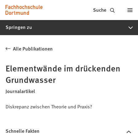
Fachhochschule
Inhalt anspringen
Suche
Dortmund
Springen zu
-
Studium,
Alle Publikationen
Studiengänge,
Bewerbung
Elementwände im drückenden
Grundwasser
Journalartikel
Diskrepanz zwischen Theorie und Praxis?
Schnelle Fakten