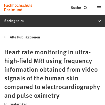
Fachhochschule
Inhalt anspringen
Suche
Dortmund
Springen zu
-
Studium,
Alle Publikationen
Studiengänge,
Bewerbung
Heart rate monitoring in ultra-
high-field MRI using frequency
information obtained from video
signals of the human skin
compared to electrocardiography
and pulse oximetry
Journalartikel