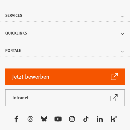
SERVICES
QUICKLINKS
PORTALE
(Öffnet
Jetzt bewerben
in
einem
neuen
(Öffnet
Intranet
in
Tab)
einem
neuen
Besuchen
Tab)
Sie
uns