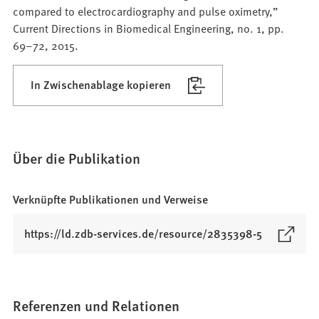
compared to electrocardiography and pulse oximetry,”
Current Directions in Biomedical Engineering, no. 1, pp.
69–72, 2015.
In Zwischenablage kopieren
Über die Publikation
Verknüpfte Publikationen und Verweise
(
https://ld.zdb-services.de/resource/2835398-5
Ö
f
f
n
Referenzen und Relationen
e