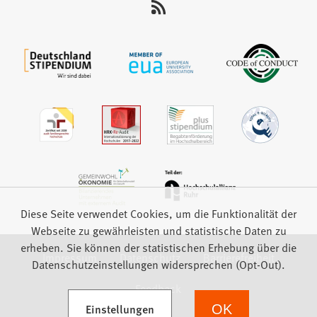
auf:
Diese Seite verwendet Cookies, um die Funktionalität der
Webseite zu gewährleisten und statistische Daten zu
erheben. Sie können der statistischen Erhebung über die
Impressum
Datenschutz
Barrierefreiheit
Datenschutzeinstellungen widersprechen (Opt-Out).
Feedback
(Öffnet in einem neuen Tab)
Einstellungen
OK