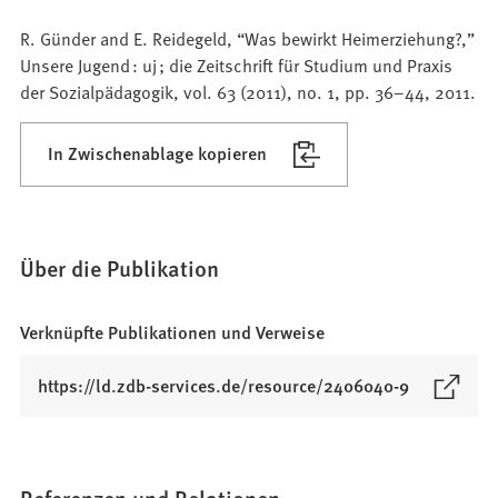
R. Günder and E. Reidegeld, “Was bewirkt Heimerziehung?,”
Unsere Jugend : uj ; die Zeitschrift für Studium und Praxis
der Sozialpädagogik, vol. 63 (2011), no. 1, pp. 36–44, 2011.
In Zwischenablage kopieren
Über die Publikation
Verknüpfte Publikationen und Verweise
(
https://ld.zdb-services.de/resource/2406040-9
Ö
f
f
n