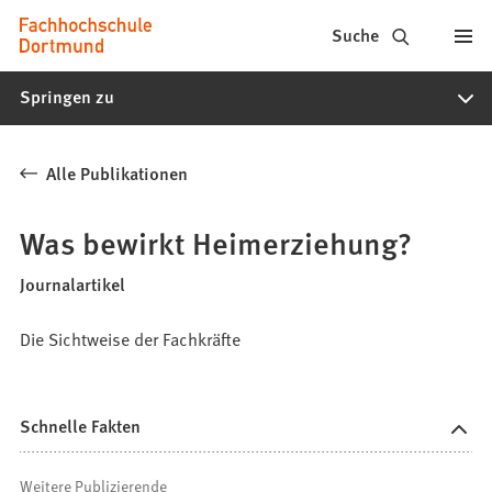
Fachhochschule
Inhalt anspringen
Suche
Dortmund
Springen zu
-
Studium,
Alle Publikationen
Studiengänge,
Bewerbung
Was bewirkt Heimerziehung?
Journalartikel
Die Sichtweise der Fachkräfte
Schnelle Fakten
Weitere Publizierende