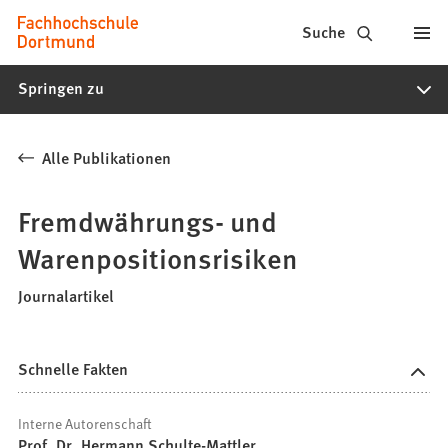
Fachhochschule
Inhalt anspringen
Suche
Dortmund
Springen zu
-
Studium,
Alle Publikationen
Studiengänge,
Bewerbung
Fremdwährungs- und
Warenpositionsrisiken
Journalartikel
Schnelle Fakten
Interne Autorenschaft
Prof. Dr. Hermann Schulte-Mattler