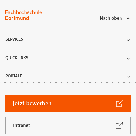
b
)
Nach oben
SERVICES
QUICKLINKS
PORTALE
(Öffnet
Jetzt bewerben
in
einem
neuen
(Öffnet
Intranet
in
Tab)