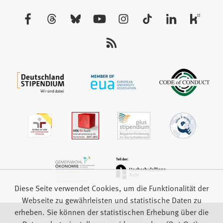
einem
neuen
Besuchen
Tab)
Sie
uns
auf:
Diese Seite verwendet Cookies, um die Funktionalität der
Webseite zu gewährleisten und statistische Daten zu
erheben. Sie können der statistischen Erhebung über die
Impressum
Datenschutz
Barrierefreiheit