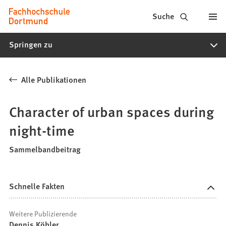
Fachhochschule
Inhalt anspringen
Suche
Dortmund
Springen zu
-
Studium,
Alle Publikationen
Studiengänge,
Bewerbung
Character of urban spaces during
night-time
Sammelbandbeitrag
Schnelle Fakten
Weitere Publizierende
Dennis Köhler