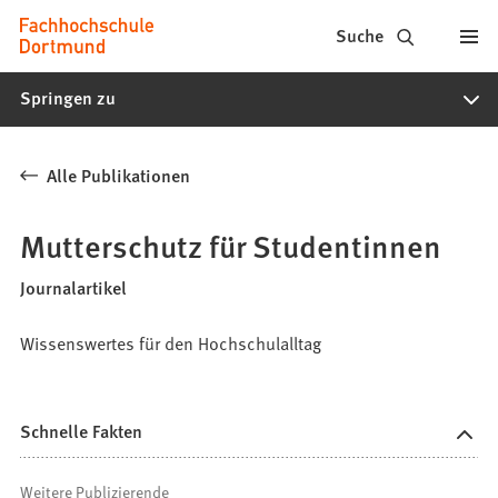
Fachhochschule
Inhalt anspringen
Suche
Dortmund
Springen zu
-
Studium,
Alle Publikationen
Studiengänge,
Bewerbung
Mutterschutz für Studentinnen
Journalartikel
Wissenswertes für den Hochschulalltag
Schnelle Fakten
Weitere Publizierende