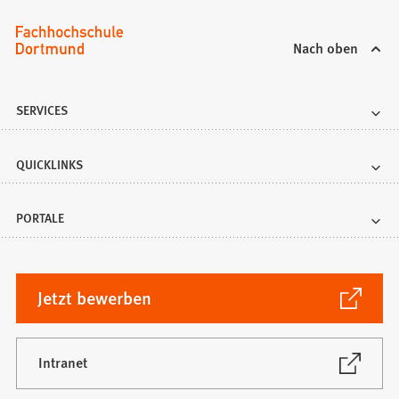
b
)
Nach oben
SERVICES
QUICKLINKS
PORTALE
(Öffnet
Jetzt bewerben
in
einem
neuen
(Öffnet
Intranet
in
Tab)
einem