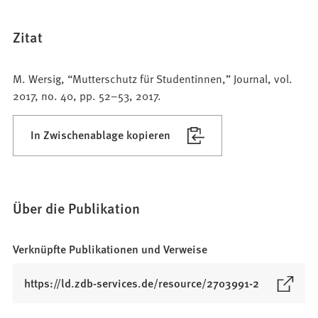
Zitat
M. Wersig, “Mutterschutz für Studentinnen,” Journal, vol.
2017, no. 40, pp. 52–53, 2017.
In Zwischenablage kopieren
Über die Publikation
Verknüpfte Publikationen und Verweise
(
https://ld.zdb-services.de/resource/2703991-2
Ö
f