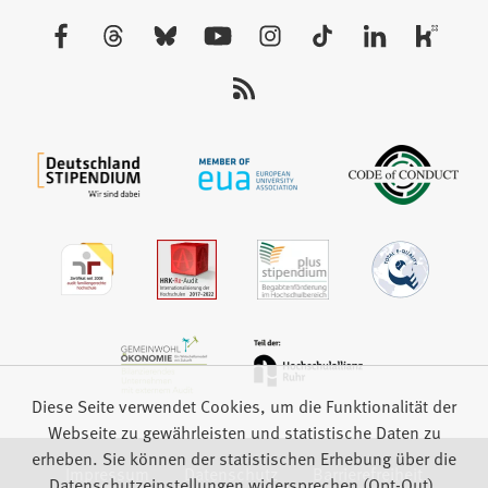
neuen
Besuchen
Tab)
Sie
uns
auf:
Diese Seite verwendet Cookies, um die Funktionalität der
Webseite zu gewährleisten und statistische Daten zu
erheben. Sie können der statistischen Erhebung über die
Impressum
Datenschutz
Barrierefreiheit
Datenschutzeinstellungen widersprechen (Opt-Out).