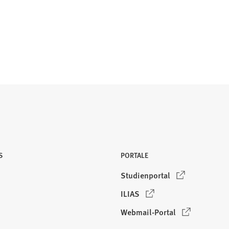
S
PORTALE
(
Studienportal
Ö
(
ILIAS
f
Ö
f
(
Webmail-Portal
f
n
Ö