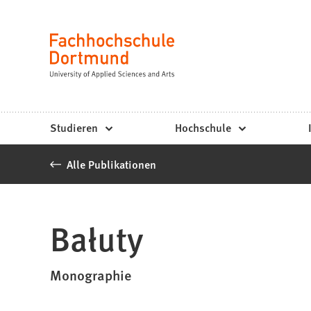
Fachhochschule
Inhalt anspringen
Dortmund
Sprache
-
Studium,
Studiengänge,
Studieren
Hochschule
Bewerbung
Alle Publikationen
Bałuty
Monographie