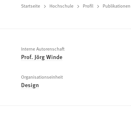
Sie
Startseite
Hochschule
Profil
Publikationen
befinden
sich
hier:
Schnelle
Interne Autorenschaft
Prof. Jörg Winde
Fakten
Organisationseinheit
Design