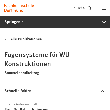
Fachhochschule
Inhalt anspringen
Suche
Dortmund
Springen zu
-
Studium,
Alle Publikationen
Studiengänge,
Bewerbung
Fugensysteme für WU-
Konstruktionen
Sammelbandbeitrag
Schnelle Fakten
Interne Autorenschaft
Prof. Dr. Rainer Hohmann