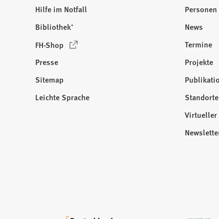
Hilfe im Notfall
Personen
Bibliothek⁺
News
(
Termine
FH-Shop
Ö
Presse
Projekte
f
f
Sitemap
Publikati
Besuchen
n
Sie
Leichte Sprache
Standorte
e
uns
t
Virtuelle
auf:
i
Newslette
n
e
i
n
e
m
n