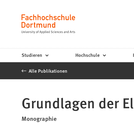
Fachhochschule
Inhalt anspringen
Dortmund
Sprache
-
Studium,
Studiengänge,
Studieren
Hochschule
Bewerbung
Alle Publikationen
Grundlagen der El
Monographie