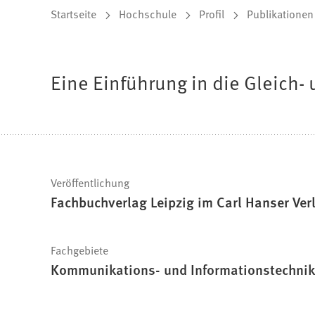
Sie
Startseite
Hochschule
Profil
Publikationen
befinden
sich
Eine Einführung in die Gleich
hier:
Schnelle
Veröffentlichung
Fachbuchverlag Leipzig im Carl Hanser Ver
Fakten
Fachgebiete
Kommunikations- und Informationstechnik