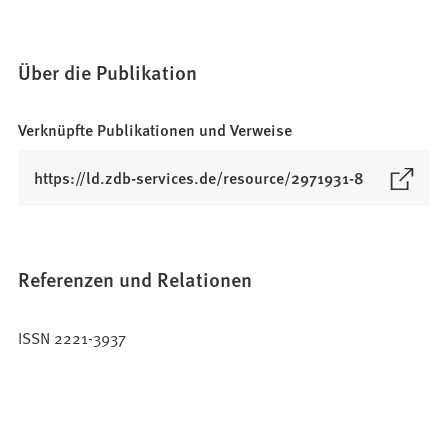
Über die Publikation
Verknüpfte Publikationen und Verweise
(
https://ld.zdb-services.de/resource/2971931-8
Ö
f
f
n
Referenzen und Relationen
e
t
ISSN 2221-3937
i
n
e
i
n