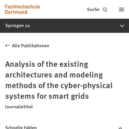
Fachhochschule
Inhalt anspringen
Suche
Dortmund
Springen zu
-
Studium,
Alle Publikationen
Studiengänge,
Bewerbung
Analysis of the existing
architectures and modeling
methods of the cyber-physical
systems for smart grids
Journalartikel
Schnelle Fakten