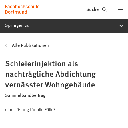
Fachhochschule
Inhalt anspringen
Suche
Dortmund
Springen zu
-
Studium,
Alle Publikationen
Studiengänge,
Bewerbung
Schleierinjektion als
nachträgliche Abdichtung
vernässter Wohngebäude
Sammelbandbeitrag
eine Lösung für alle Fälle?