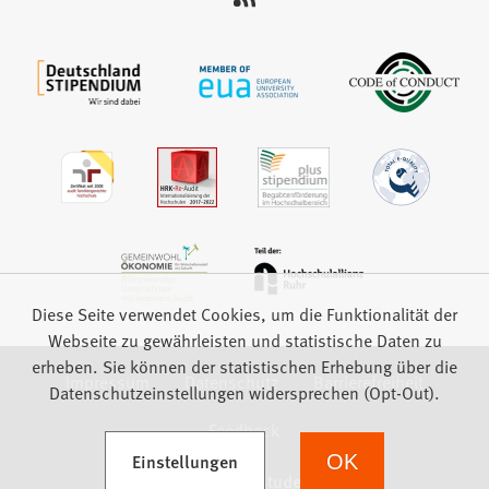
auf:
Diese Seite verwendet Cookies, um die Funktionalität der
Webseite zu gewährleisten und statistische Daten zu
erheben. Sie können der statistischen Erhebung über die
Impressum
Datenschutz
Barrierefreiheit
Datenschutzeinstellungen widersprechen (Opt-Out).
Feedback
(Öffnet in einem neuen Tab)
Einstellungen
OK
we focus on students