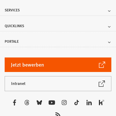
SERVICES
QUICKLINKS
PORTALE
(Öffnet
Jetzt bewerben
in
einem
neuen
(Öffnet
Intranet
in
Tab)
einem
neuen
Besuchen
Tab)
Sie
uns