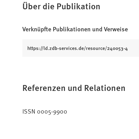
Über die Publikation
Verknüpfte Publikationen und Verweise
(
https://ld.zdb-services.de/resource/240053-4
Ö
f
f
n
Referenzen und Relationen
e
t
i
n
ISSN 0005-9900
e
i
n
e