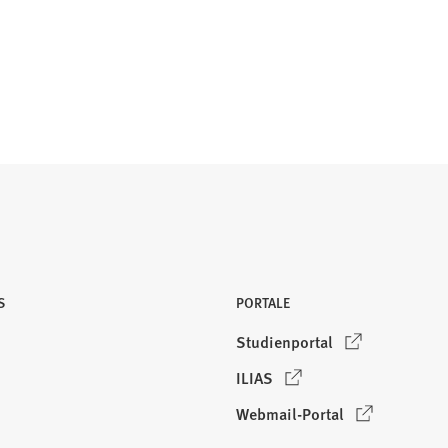
S
PORTALE
(
Studienportal
Ö
(
ILIAS
f
Ö
f
(
Webmail-Portal
f
n
Ö