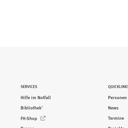
m
n
e
u
e
n
T
a
b
)
SERVICES
QUICKLINK
Hilfe im Notfall
Personen
Bibliothek⁺
News
(
Termine
FH-Shop
Ö