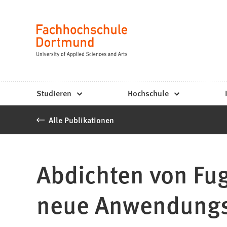
Fachhochschule
Inhalt anspringen
Dortmund
Sprache
-
Studium,
Studiengänge,
Studieren
Hochschule
Bewerbung
Alle Publikationen
Abdichten von Fug
neue Anwendungs