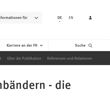
nformationen für
DE
EN
Karriere an der FH
Suche
t
Über die Publikation
Referenzen und Relationen
nbändern - die