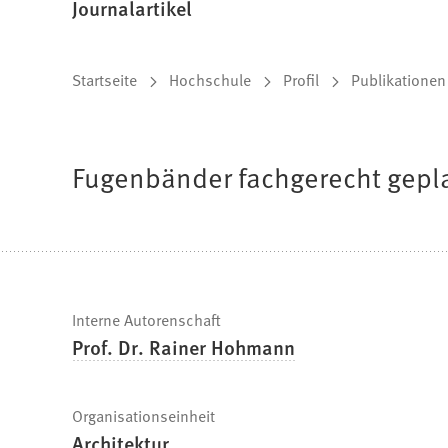
Journalartikel
Sie
Startseite
Hochschule
Profil
Publikationen
befinden
sich
Fugenbänder fachgerecht gepla
hier:
Schnelle
Interne Autorenschaft
Prof. Dr. Rainer Hohmann
Fakten
Organisationseinheit
Architektur