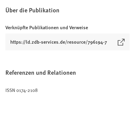
Über die Publikation
Verknüpfte Publikationen und Verweise
(
https://ld.zdb-services.de/resource/796194-7
Ö
f
f
n
Referenzen und Relationen
e
t
ISSN 0174-2108
i
n
e
i
n
e