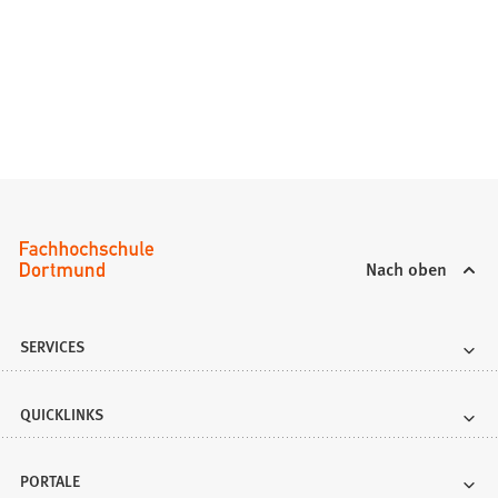
m
n
e
u
e
n
T
a
b
)
Nach oben
SERVICES
QUICKLINKS
PORTALE