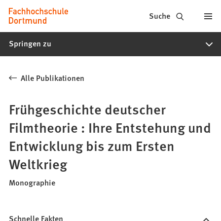
Fachhochschule
Inhalt anspringen
Suche
Dortmund
Springen zu
-
Studium,
Alle Publikationen
Studiengänge,
Bewerbung
Frühgeschichte deutscher
Filmtheorie : Ihre Entstehung und
Entwicklung bis zum Ersten
Weltkrieg
Monographie
Schnelle Fakten