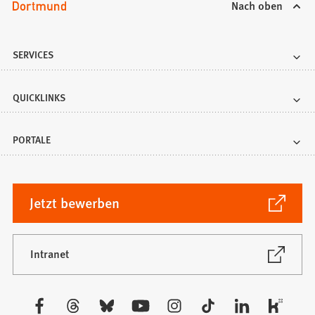
Nach oben
SERVICES
QUICKLINKS
PORTALE
(Öffnet
Jetzt bewerben
in
einem
neuen
(Öffnet
Intranet
in
Tab)
einem
neuen
Besuchen
Tab)
Sie