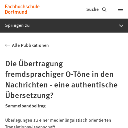
Fachhochschule
Inhalt anspringen
Suche
Dortmund
Springen zu
-
Studium,
Alle Publikationen
Studiengänge,
Bewerbung
Die Übertragung
fremdsprachiger O-Töne in den
Nachrichten - eine authentische
Übersetzung?
Sammelbandbeitrag
Überlegungen zu einer medienlinguistisch orientierten
Translationswissenschaft