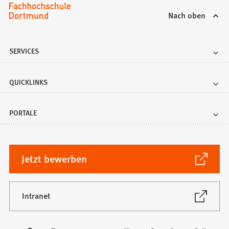
Nach oben
SERVICES
QUICKLINKS
PORTALE
(Öffnet
Jetzt bewerben
in
einem
neuen
(Öffnet
Intranet
in
Tab)
einem
neuen
Besuchen