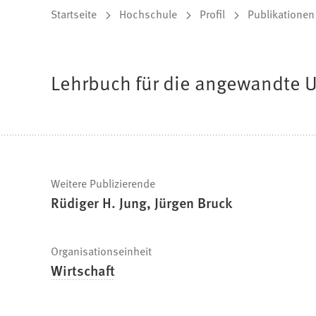
Sie
Startseite
Hochschule
Profil
Publikationen
befinden
sich
Lehrbuch für die angewandte 
hier:
Schnelle
Weitere Publizierende
Rüdiger H. Jung, Jürgen Bruck
Fakten
Organisationseinheit
Wirtschaft