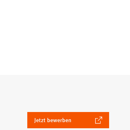
(Öffnet
Jetzt bewerben
in