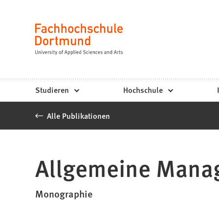
Fachhochschule
Inhalt anspringen
Dortmund
Sprache
-
Studium,
Studiengänge,
Studieren
Hochschule
Bewerbung
Alle Publikationen
Allgemeine Mana
Monographie