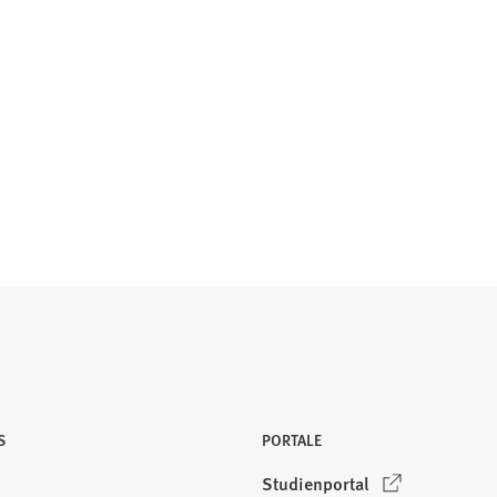
S
PORTALE
(
Studienportal