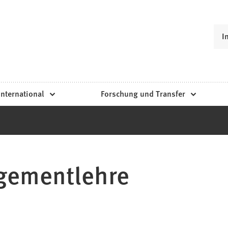
I
International
Forschung und Transfer
gementlehre