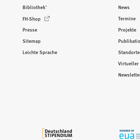
Bibliothek⁺
News
(
Termine
FH-Shop
Ö
Presse
Projekte
f
f
Sitemap
Publikati
Besuchen
n
Sie
Leichte Sprache
Standorte
e
uns
t
Virtuelle
auf:
i
Newslette
n
e
i
n
e
m
n
e
u