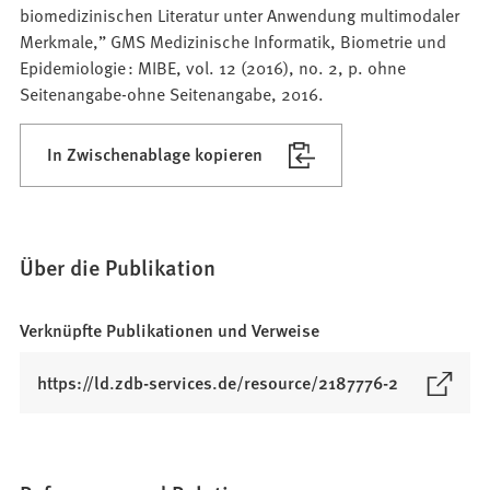
biomedizinischen Literatur unter Anwendung multimodaler
Merkmale,” GMS Medizinische Informatik, Biometrie und
Epidemiologie : MIBE, vol. 12 (2016), no. 2, p. ohne
Seitenangabe-ohne Seitenangabe, 2016.
In Zwischenablage kopieren
Über die Publikation
Verknüpfte Publikationen und Verweise
(
https://ld.zdb-services.de/resource/2187776-2
Ö
f
f
n