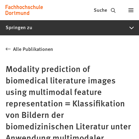
Fachhochschule
Inhalt anspringen
Suche
Dortmund
Springen zu
-
Studium,
Alle Publikationen
Studiengänge,
Bewerbung
Modality prediction of
biomedical literature images
using multimodal feature
representation = Klassifikation
von Bildern der
biomedizinischen Literatur unter
Anwendung multimodaler