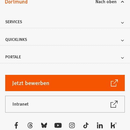
Nach oben
SERVICES
QUICKLINKS
PORTALE
(Öffnet
Jetzt bewerben
in
einem
neuen
(Öffnet
Intranet
in
Tab)
einem
neuen
Besuchen
Tab)
Sie