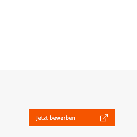
(Öffnet
Jetzt bewerben
in
einem