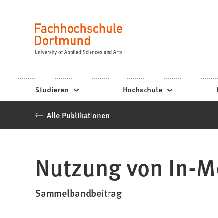
Fachhochschule
Inhalt anspringen
Dortmund
Sprache
-
Studium,
Studiengänge,
Studieren
Hochschule
Bewerbung
Alle Publikationen
Nutzung von In-M
Sammelbandbeitrag