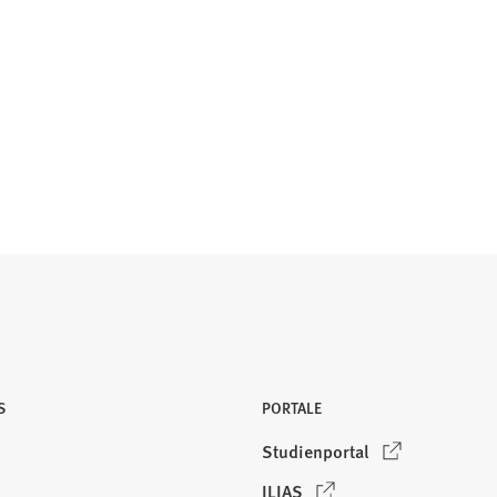
S
PORTALE
(
Studienportal
Ö
(
ILIAS