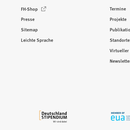
(
Termine
FH-Shop
Ö
Presse
Projekte
f
f
Sitemap
Publikati
Besuchen
n
Sie
Leichte Sprache
Standorte
e
uns
t
Virtuelle
auf:
i
Newslette
n
e
i
n
e
m
n
e
u
e