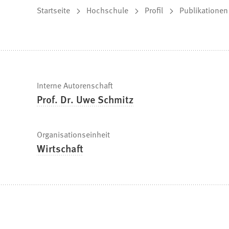
Sie
Startseite
Hochschule
Profil
Publikationen
befinden
sich
hier:
Schnelle
Interne Autorenschaft
Prof. Dr. Uwe Schmitz
Fakten
Organisationseinheit
Wirtschaft