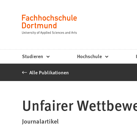
Fachhochschule
Inhalt anspringen
Dortmund
Sprache
-
Studium,
Studiengänge,
Studieren
Hochschule
Bewerbung
Alle Publikationen
Unfairer Wettbew
Journalartikel