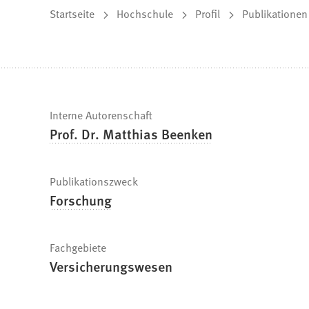
Sie
Startseite
Hochschule
Profil
Publikationen
befinden
sich
hier:
Schnelle
Interne Autorenschaft
Prof. Dr. Matthias Beenken
Fakten
Publikationszweck
Forschung
Fachgebiete
Versicherungswesen