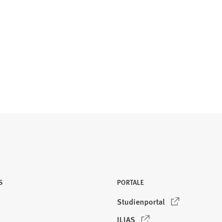
S
PORTALE
(
Studienportal
Ö
(
ILIAS