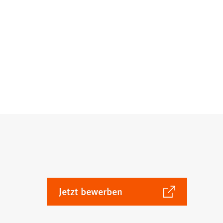
(Öffnet
Jetzt bewerben
in
einem