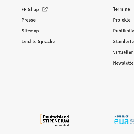
(
Termine
FH-Shop
Ö
Presse
Projekte
f
f
Sitemap
Publikati
Besuchen
n
Sie
Leichte Sprache
Standorte
e
uns
t
Virtuelle
auf:
i
Newslette
n
e
i
n
e
m
n
e
u
e