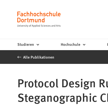
Fachhochschule
Inhalt anspringen
Dortmund
Sprache
-
Studium,
Studiengänge,
Studieren
Hochschule
Bewerbung
Alle Publikationen
Protocol Design R
Steganographic C