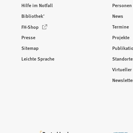
Hilfe im Notfall
Personen
Bibliothek⁺
News
(
Termine
FH-Shop
Ö
Presse
Projekte
f
f
Sitemap
Publikati
Besuchen
n
Sie
Leichte Sprache
Standorte
e
uns
t
Virtuelle
auf:
i
Newslette
n
e
i
n
e
m
n