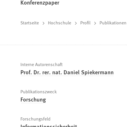
Konferenzpaper
Sie
Startseite
Hochschule
Profil
Publikationen
befinden
sich
hier:
Schnelle
Interne Autorenschaft
Prof. Dr. rer. nat. Daniel Spiekermann
Fakten
Publikationszweck
Forschung
Forschungsfeld
Informationssicherheit