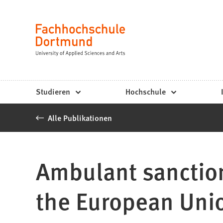
Fachhochschule
Inhalt anspringen
Dortmund
Sprache
-
Studium,
Studiengänge,
Studieren
Hochschule
Bewerbung
Alle Publikationen
Ambulant sanction
the European Uni