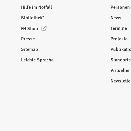
Hilfe im Notfall
Personen
Bibliothek⁺
News
(
Termine
FH-Shop
Ö
Presse
Projekte
f
f
Sitemap
Publikati
Besuchen
n
Sie
Leichte Sprache
Standorte
e
uns
t
Virtuelle
auf:
i
Newslette
n
e
i
n
e
m
n