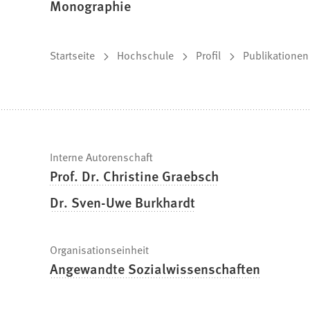
Monographie
Sie
Startseite
Hochschule
Profil
Publikationen
befinden
sich
hier:
Schnelle
Interne Autorenschaft
Prof. Dr. Christine Graebsch
Fakten
Dr. Sven-Uwe Burkhardt
Organisationseinheit
Angewandte Sozialwissenschaften