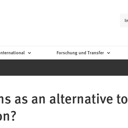
I
International
Forschung und Transfer
s as an alternative t
on?