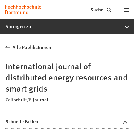
Fachhochschule
Inhalt anspringen
Suche
Dortmund
Springen zu
-
Studium,
Alle Publikationen
Studiengänge,
Bewerbung
International journal of
distributed energy resources and
smart grids
Zeitschrift/E-Journal
Schnelle Fakten