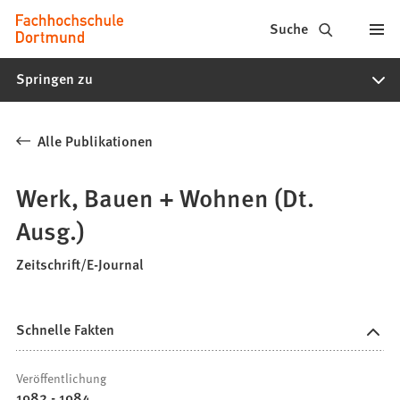
Fachhochschule
Inhalt anspringen
Suche
Dortmund
Springen zu
-
Studium,
Alle Publikationen
Studiengänge,
Bewerbung
Werk, Bauen + Wohnen (Dt.
Ausg.)
Zeitschrift/E-Journal
Schnelle Fakten
Veröffentlichung
1982 - 1984