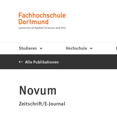
Fachhochschule
Inhalt anspringen
Dortmund
Sprache
-
Studium,
Studiengänge,
Studieren
Hochschule
Bewerbung
Alle Publikationen
Novum
Zeitschrift/E-Journal