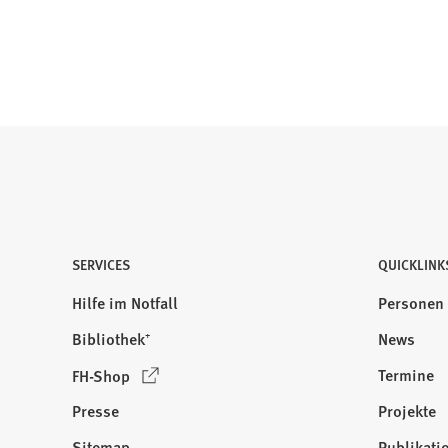
SERVICES
QUICKLINK
Hilfe im Notfall
Personen
Bibliothek⁺
News
(
Termine
FH-Shop
Ö
Presse
Projekte
f
f
Sitemap
Publikati