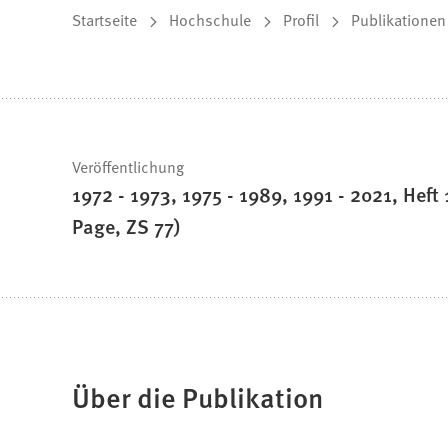
Sie
Startseite
Hochschule
Profil
Publikationen
befinden
sich
hier:
Schnelle
Veröffentlichung
1972 - 1973, 1975 - 1989, 1991 - 2021, Heft
Fakten
Page, ZS 77)
Über die Publikation