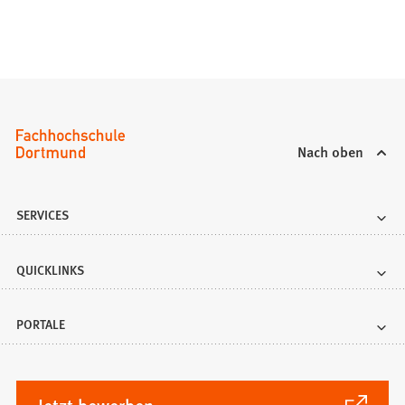
Nach oben
SERVICES
QUICKLINKS
PORTALE
(Öffnet
Jetzt bewerben