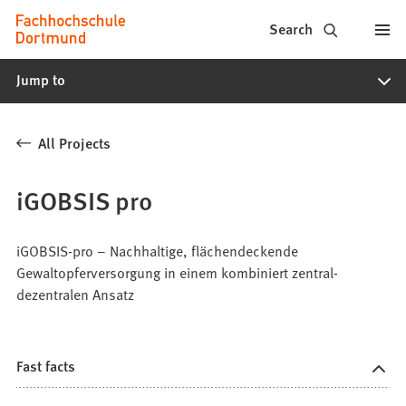
Fachhochschule
Jump to content
Search
Dortmund
Jump to
-
Study,
All Projects
study
programs,
iGOBSIS pro
application
iGOBSIS-pro – Nachhaltige, flächendeckende
Gewaltopferversorgung in einem kombiniert zentral-
dezentralen Ansatz
Fast facts