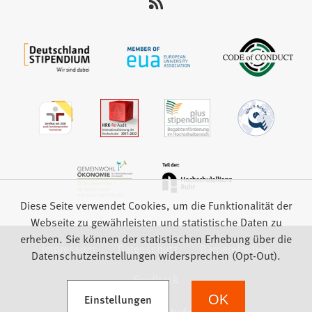
auf:
Diese Seite verwendet Cookies, um die Funktionalität der
Webseite zu gewährleisten und statistische Daten zu
erheben. Sie können der statistischen Erhebung über die
Impressum
Datenschutz
Barrierefreiheit
Datenschutzeinstellungen widersprechen (Opt-Out).
Feedback
(Öffnet in einem neuen Tab)
Einstellungen
OK
we focus on students