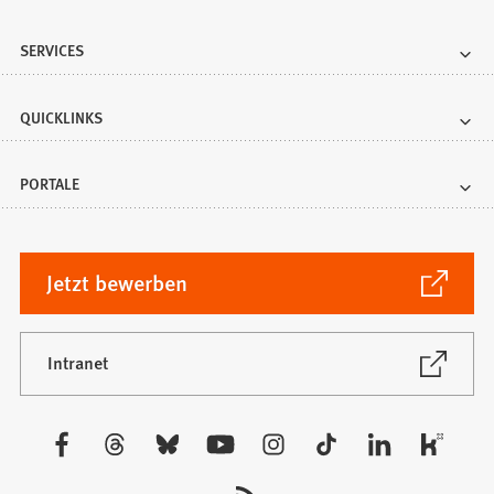
SERVICES
QUICKLINKS
PORTALE
(Öffnet
Jetzt bewerben
in
einem
neuen
(Öffnet
Intranet
in
Tab)
einem
neuen
Besuchen
Tab)
Sie
uns