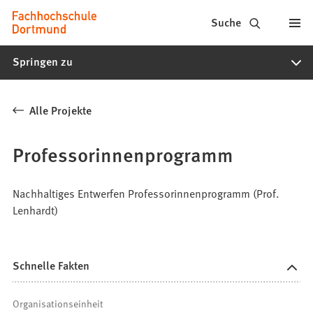
Fachhochschule
Inhalt anspringen
Suche
Dortmund
Springen zu
-
Studium,
Alle Projekte
Studiengänge,
Bewerbung
Professorinnenprogramm
Nachhaltiges Entwerfen Professorinnenprogramm (Prof.
Lenhardt)
Schnelle Fakten
Organisationseinheit