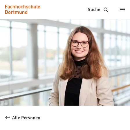
Fachhochschule
Inhalt anspringen
Suche
Dortmund
-
Studium,
Studiengänge,
Bewerbung
Alle Personen