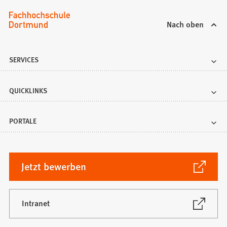
Nach oben
SERVICES
QUICKLINKS
PORTALE
(Öffnet
Jetzt bewerben
in
einem
neuen
(Öffnet
Intranet
in
Tab)
einem