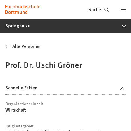
Fachhochschule
Inhalt anspringen
Suche
Dortmund
Springen zu
-
Studium,
Alle Personen
Studiengänge,
Bewerbung
Prof. Dr. Uschi Gröner
Schnelle Fakten
Organisationseinheit
Wirtschaft
Tätigkeitsgebiet