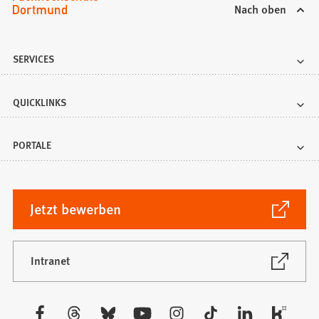
Nach oben
SERVICES
QUICKLINKS
PORTALE
(Öffnet
Jetzt bewerben
in
einem
neuen
(Öffnet
Intranet
in
Tab)
einem
neuen
Besuchen
Tab)