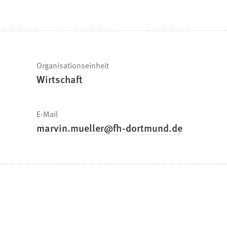
befinden
sich
hier:
Schnelle
Organisationseinheit
Wirtschaft
Fakten
E-Mail
marvin.mueller
fh-dortmund
de