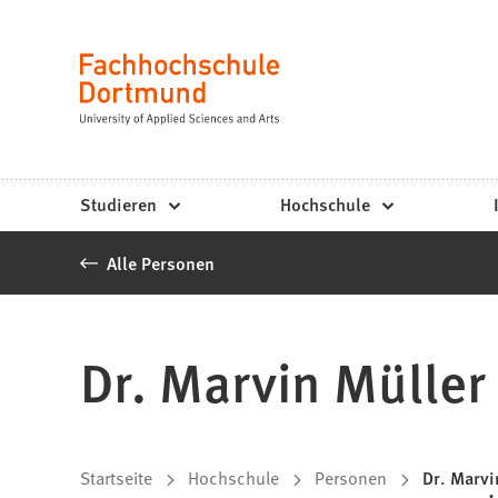
Fachhochschule
Inhalt anspringen
Dortmund
Sprache
-
Studium,
Studiengänge,
Studieren
Hochschule
Bewerbung
Alle Personen
Dr. Marvin Müller
Sie
Startseite
Hochschule
Personen
Dr. Marvi