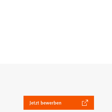
(Öffnet
Jetzt bewerben
in