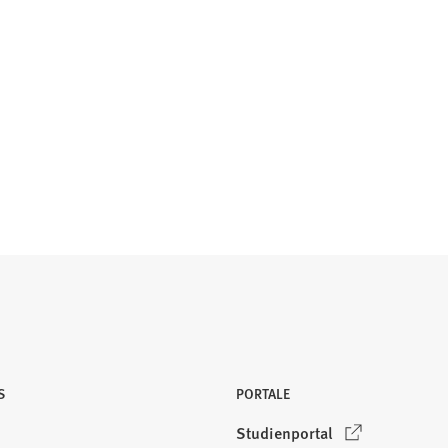
S
PORTALE
(
Studienportal