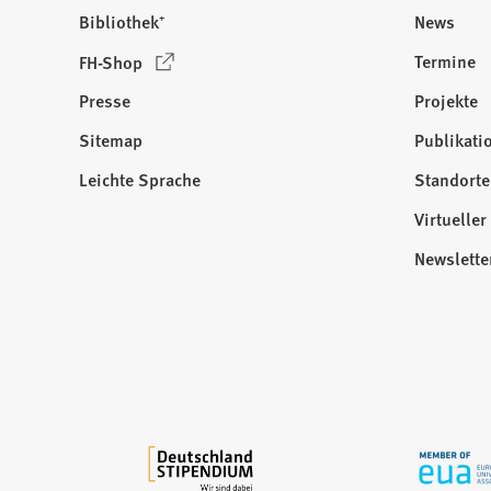
Bibliothek⁺
News
(
Termine
FH-Shop
Ö
Presse
Projekte
f
f
Sitemap
Publikati
Besuchen
n
Sie
Leichte Sprache
Standorte
e
uns
t
Virtuelle
auf:
i
Newslette
n
e
i
n
e
m
n
e
u