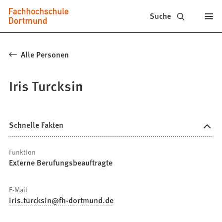
Fachhochschule
Inhalt anspringen
Suche
Dortmund
-
Alle Personen
Studium,
Iris Turcksin
Studiengänge,
Bewerbung
Schnelle Fakten
Funktion
Externe Berufungsbeauftragte
E-Mail
iris.turcksin
fh-dortmund
de