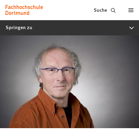
Fachhochschule
Inhalt anspringen
Suche
Dortmund
Springen zu
-
Studium,
Studiengänge,
Bewerbung