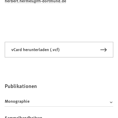
herbert.hermes
fh-dortmund
de
vCard herunterladen (.vcf)
Publikationen
Monographie
Sammelbandbeitrag