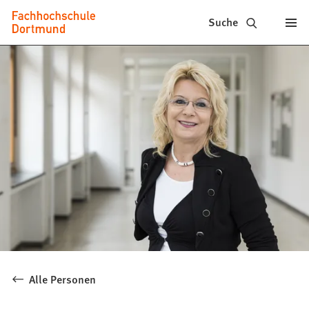
Fachhochschule
Inhalt anspringen
Suche
Dortmund
-
Studium,
Studiengänge,
Bewerbung
Alle Personen