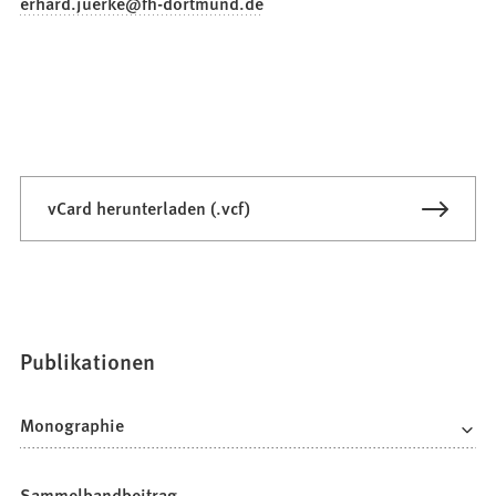
erhard.juerke
fh-dortmund
de
vCard herunterladen (.vcf)
Publikationen
Monographie
Sammelbandbeitrag