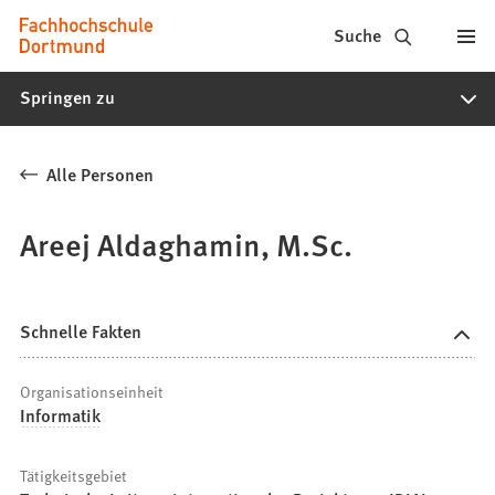
Fachhochschule
Inhalt anspringen
Suche
Dortmund
Springen zu
-
Studium,
Alle Personen
Studiengänge,
Bewerbung
Areej Aldaghamin, M.Sc.
Schnelle Fakten
Organisationseinheit
Informatik
Tätigkeitsgebiet