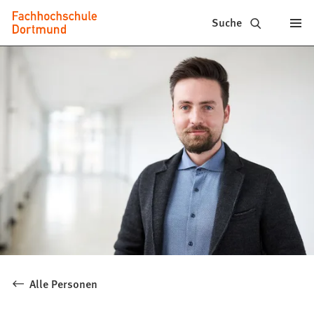
Fachhochschule
Inhalt anspringen
Suche
Dortmund
-
Studium,
Studiengänge,
Bewerbung
Alle Personen